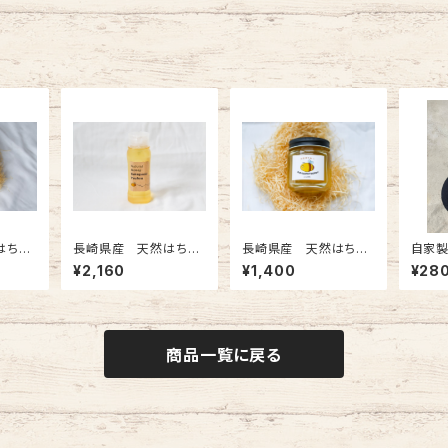
はちみ
長崎県産 天然はちみ
長崎県産 天然はちみ
自家製
0g
つ みかん蜜 250gチ
つ ハゼ蜜 200g
¥2,160
¥1,400
¥28
ューブタイプ
商品一覧に戻る