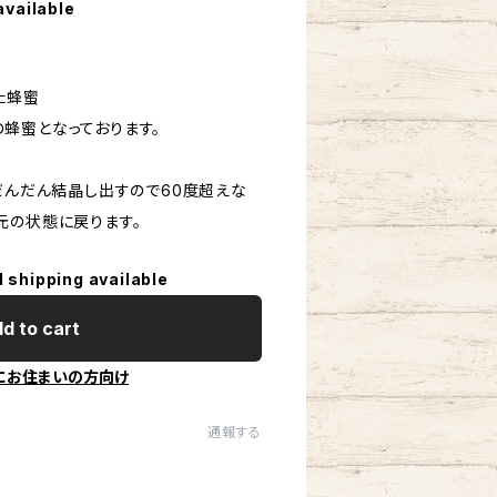
available
た蜂蜜
蜂蜜となっております。
だんだん結晶し出すので60度超えな
元の状態に戻ります。
l shipping available
d to cart
にお住まいの方向け
通報する