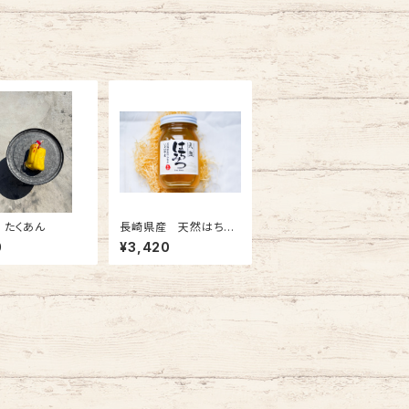
 たくあん
長崎県産 天然はちみ
つ ハゼ蜜 600g
0
¥3,420