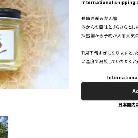
International shipping 
長崎県産みかん蜜
みかんの風味とさらさらとし
採蜜前から予約が入る人気の
11月下旬すぎになりますと、
い温度で湯煎していただくと
Internationa
Ad
日本国内