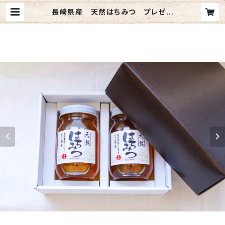
長崎県産 天然はちみつ プレゼン
ト・贈答用 600g 選べる2本箱入
り | 坂口養蜂