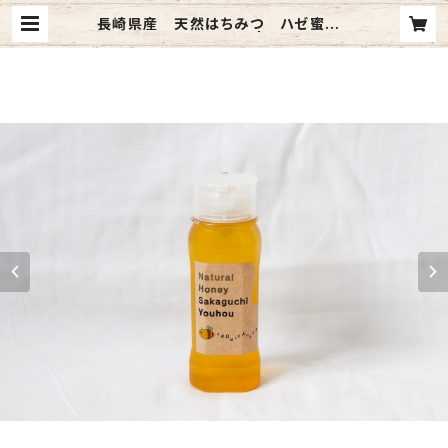
長崎県産 天然はちみつ ハゼ蜜 2
50gチューブタイプ | 坂口養蜂