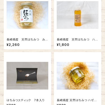
長崎県産 天然はちみつ みか
長崎県産 天然はちみつ ハゼ
ん蜜 300g
蜜 250gチューブタイプ
¥2,260
¥1,800
はちみつスティック 7本入り
長崎県産 天然はちみつ ハゼ蜜
80g