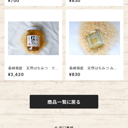
¥700
¥830
長崎県産 天然はちみつ クリ
長崎県産 天然はちみつ みか
蜜 600g
ん蜜 80g
¥3,420
¥830
商品一覧に戻る
© 坂口養蜂